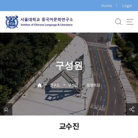
바
Home
Login
로
가
기
메
뉴
구성원
>
>
>
연구소
구성원
운영위원
교수진