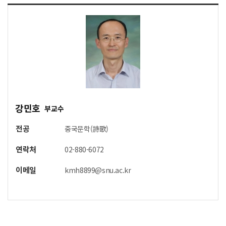
강민호
부교수
전공
중국문학(詩歌)
연락처
02-880-6072
이메일
kmh8899@snu.ac.kr