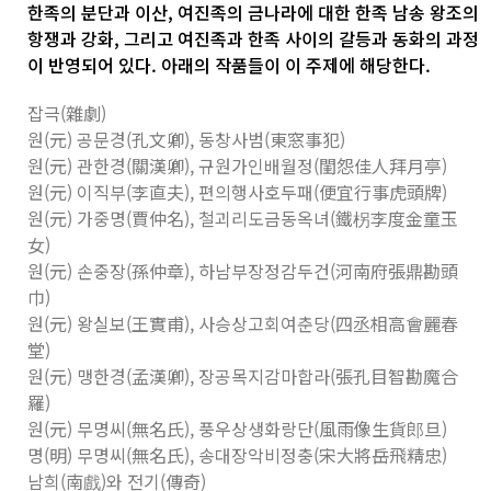
한족의 분단과 이산, 여진족의 금나라에 대한 한족 남송 왕조의
항쟁과 강화, 그리고 여진족과 한족 사이의 갈등과 동화의 과정
이 반영되어 있다. 아래의 작품들이 이 주제에 해당한다.
잡극(雜劇)
원(元) 공문경(孔文卿), 동창사범(東窓事犯)
원(元) 관한경(關漢卿), 규원가인배월정(閨怨佳人拜月亭)
원(元) 이직부(李直夫), 편의행사호두패(便宜行事虎頭牌)
원(元) 가중명(賈仲名), 철괴리도금동옥녀(鐵柺李度金童玉
女)
원(元) 손중장(孫仲章), 하남부장정감두건(河南府張鼎勘頭
巾)
원(元) 왕실보(王實甫), 사승상고회여춘당(四丞相高會麗春
堂)
원(元) 맹한경(孟漢卿), 장공목지감마합라(張孔目智勘魔合
羅)
원(元) 무명씨(無名氏), 풍우상생화랑단(風雨像生貨郎旦)
명(明) 무명씨(無名氏), 송대장악비정충(宋大將岳飛精忠)
남희(南戲)와 전기(傳奇)