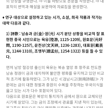
의 양상을 규명한다. ⇒ 이를 바탕으로 논문을 작성한다. ⇒ 대
표작의 번역과 해설을 보완하여 자료집을 완성한다.
♦ 연구 대상으로 설정하고 있는 시가, 소설, 희곡 작품과 작가는
대략 다음과 같다.
1) 詩歌 : 남송과 금(金)·원(元) 시기 분단 상황을 비교적 잘 표
현한 중국 시인으로는 육유(陸游, 1125-1209), 원호문(元好
問, 1190-1257), 문천상(文天祥, 1236-1283), 대표원(戴表
元, 1244-1310), 조맹부(趙孟頫, 1254-1322) 등을 들 수 있
다.
먼저 남방 절강성 출신의 육유는 북송 멸망 후 항주로 천도한
남송 정권이 금과 대치하며 불안한 평화를 유지하고 있던 비교
적 초기에 활동하였다. 그가 남긴 ≪검남시고(劍南詩稿)≫ 가
운데는 금의 대한 정벌과 중원의 수복을 주장하는 우국의식을
읊고 있는 시가 다수 포함되어 있다.
다음으로 원호문은 북방의 통치자가 금에서 원으로 교체되던
시기에 살았다. 그는 금의 조정에서 관료를 지낸 적이 있는데,
몽고족의 침입으로 금이 멸망한 이후에는 관직에 나가지 않았