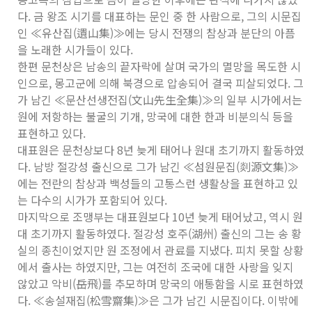
다. 금 왕조 시기를 대표하는 문인 중 한 사람으로, 그의 시문집
인 ≪유산집(遺山集)≫에는 당시 전쟁의 참상과 분단의 아픔
을 노래한 시가들이 있다.
한편 문천상은 남송의 끝자락에 살며 국가의 멸망을 목도한 시
인으로, 몽고군에 의해 북경으로 압송되어 결국 피살되었다. 그
가 남긴 ≪문산선생전집(文山先生全集)≫의 일부 시가에서는
원에 저항하는 불굴의 기개, 망국에 대한 한과 비분의식 등을
표현하고 있다.
대표원은 문천상보다 8년 늦게 태어나 원대 초기까지 활동하였
다. 남방 절강성 출신으로 그가 남긴 ≪섬원문집(剡源文集)≫
에는 전란의 참상과 백성들의 고통스런 생활상을 표현하고 있
는 다수의 시가가 포함되어 있다.
마지막으로 조맹부는 대표원보다 10년 늦게 태어났고, 역시 원
대 초기까지 활동하였다. 절강성 호주(湖州) 출신의 그는 송 황
실의 종친이었지만 원 조정에서 관료를 지냈다. 피치 못할 상황
에서 출사는 하였지만, 그는 여전히 조국에 대한 사랑을 잊지
않았고 악비(岳飛)를 추모하며 망국의 애통함을 시로 표현하였
다. ≪송설재집(松雪齋集)≫은 그가 남긴 시문집이다. 이밖에