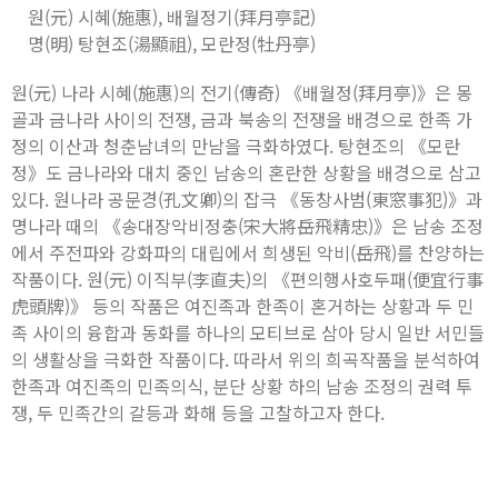
원(元) 시혜(施惠), 배월정기(拜月亭記)
명(明) 탕현조(湯顯祖), 모란정(牡丹亭)
원(元) 나라 시혜(施惠)의 전기(傳奇) 《배월정(拜月亭)》은 몽
골과 금나라 사이의 전쟁, 금과 북송의 전쟁을 배경으로 한족 가
정의 이산과 청춘남녀의 만남을 극화하였다. 탕현조의 《모란
정》도 금나라와 대치 중인 남송의 혼란한 상황을 배경으로 삼고
있다. 원나라 공문경(孔文卿)의 잡극 《동창사범(東窓事犯)》과
명나라 때의 《송대장악비정충(宋大將岳飛精忠)》은 남송 조정
에서 주전파와 강화파의 대립에서 희생된 악비(岳飛)를 찬양하는
작품이다. 원(元) 이직부(李直夫)의 《편의행사호두패(便宜行事
虎頭牌)》 등의 작품은 여진족과 한족이 혼거하는 상황과 두 민
족 사이의 융합과 동화를 하나의 모티브로 삼아 당시 일반 서민들
의 생활상을 극화한 작품이다. 따라서 위의 희곡작품을 분석하여
한족과 여진족의 민족의식, 분단 상황 하의 남송 조정의 권력 투
쟁, 두 민족간의 갈등과 화해 등을 고찰하고자 한다.