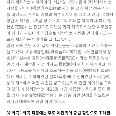
자와 재회하는 이야기이다. 제24권 〈양사온이 연산에서 아는
사람을 만나다(楊思溫燕山逢故人)〉는 금의 북방 정복 시기
를 배경으로 부부의 이별과 재혼 이야기를 그리고 있다. ≪성세
항언≫ 제3권 〈기름 장수가 최고의 기녀를 차지하다(賣油郎
獨占花魁)〉는 전란으로 피난을 가다 가족과 이별한 여주인공
이 기녀가 되었다가 진정으로 사랑하는 사람을 만나게 되고 부
모와 재회하는 이야기를 그리고 있다.
한편 남북 분단 시기 실제 역사인물을 소설화하고 있는 작품군
들도 있다. ≪유세명언(喩世明言)≫ 제22권 〈목면암에서 정
호신이 원수를 갚다(木綿庵鄭虎臣報冤)〉라는 작품은 남송
멸망 시기 재상을 지낸 가사도(賈似道)에 관한 이야기이고, 제
32권 〈풍도를 유람하고 호모적은 시를 읊다(遊鄷都胡母迪吟
詩)〉에서는 주화파였던 진회(秦檜)와 주전파였던 악비岳飛)
등이 지옥에서 어떤 처벌을 받고 있는지에 관한 이야기를 그리
고 있다. ≪성세항언≫ 제23권 〈금 해릉왕이 욕망을 쫓다 몸
을 망치다(金海陵縱欲亡身)〉는 남송 정벌 전쟁을 일으켰던
금나라 해릉왕에 관한 이야기이다.
3) 희곡 : 희곡 작품에는 주로 여진족의 중원 침입으로 초래된