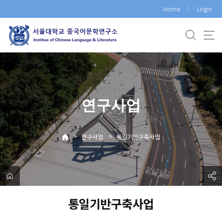
바
Home
Login
로
가
기
메
뉴
연구사업
>
>
연구사업
통일기반구축사업
통일기반구축사업