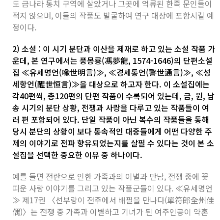
도 금나라 통치 구역에 살았거나 그곳에 억류된 한족 문인들이
적지 않으며, 이들의 작품도 발굴하여 연구 대상에 포함시킬 예
정이다.
2) 소설 : 이 시기 분단과 이산을 제재로 하고 있는 소설 작품 가
운데, 본 연구에서는 풍몽룡(馮夢龍, 1574-1646)의 단편소설
집 ≪유세명언(喩世明言)≫, ≪경세통언(警世通言)≫, ≪성
세항언(醒世恒言)≫을 대상으로 하고자 한다. 이 소설집에는
각40편씩, 총120편의 단편 작품이 수록되어 있는데, 금, 원, 남
송 시기의 분단 상황, 전쟁과 사랑을 다루고 있는 작품들이 여
러 편 포함되어 있다. 단일 작품이 아닌 복수의 작품들을 통해
당시 분단의 상황이 보다 통속적인 대중들에게 어떤 다양한 주
제의 이야기로 전파 향유되었는지를 살필 수 있다는 것이 본 소
설집을 선택한 중요한 이유 중 하나이다.
예를 들면 전란으로 인한 가족과의 이별과 만남, 전쟁 중에 꽃
피운 사랑 이야기를 그리고 있는 작품군들이 있다. ≪유세명언
≫ 제17권 〈선부랑이 전주에서 배필을 만나다(單符郎全州佳
偶)〉는 전쟁 중 가족과 이별하고 기녀가 된 여주인공이 약혼