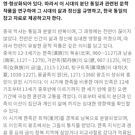
영·형상화되어 있다. 따라서 이 시대의 분단 통일과 관련된 문학
작품을 연구하여 그 시대의 삶과 정신을 규명하고, 한국 통일의
참고 자료로 제공하고자 한다.
중국 역사는 통일과 분열의 반복이며, 그 과정에는 전란이 끊이지
않았다. 전란은 인간의 삶과 정신에 심대한 영향을 끼쳤으며, 따
라서 전란이 유발한 문학 작품은 깊은 의미를 담고 있다.
중국의 12-3세기는 한족(漢族)의 북송(北宋, 960—1127)과 남송
(南宋, 1127－1279), 거란족(契丹族)의 요(遼, 907-1125), 여진
족(女眞族)의 금(金, 1115-1234), 탕구트족(黨項族)의 대하(大
夏, 1038-1227), 몽골족의 원(元, 1271-1368) 왕조의 성쇠와 흥
망이 얽힌 시기이다. 이 시기에 한족을 비롯한 여러 민족은 12세
기초부터 13세기 중후반에 이르기까지 한 세기 반에 걸친 오랜
기간에 극심한 혼란과 고통을 겪었다. 이로부터 국토의 분단과 민
족의 이산이 집단과 개인의 삶에 끼치는 심대한 영향력을 확인할
수 있다.
이 시기에 한족은 회하(淮河)를 경계로 남북으로 분열되었으며,
또 이민족의 왕조에서는 그들의 통치를 받았다. 한족 지식인과 관
료 중 요와 금의 정복 지역에 살았거나 외교사절로 갔다가 억류된