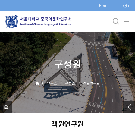
바
Home
Login
로
가
기
메
뉴
구성원
>
>
>
연구소
구성원
객원연구원
객원연구원