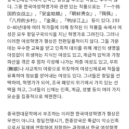
다. 그중 한국여성혁명가와 관련 있는 작품으로는 『一个韩
国的女战士』, 『安金姑娘』, 『朝鲜男女』, 『佩佩』,
『八月的乡村』, 『金英』, 『鸭绿江上』 등이 있다. 193
0~40년대에 여러 작가들에 의해 창작된 이 작품들 속에서 여
성은 모두 항일구국의식을 지닌 혁명가로 그려진다. 그러나
이러한 여성혁명가 형상은 천편일률적이지 않다. 그들 가운
데는 우수한 교육을 받고 민족적 대의를 위해 개인의 생명을
아낌없이 희생하는 지식인 여성도 있고, 계급적 압박과 가정
파산을 겪은 후 점차 각성해 나가는 하층 여성도 있고, 무희
(舞娘)나 사교계의 여왕으로 위장하여 여성신체로써 적들을
유혹하여 정보를 얻어내는 여성도 있다. 그녀들은 항일을 선
택하여, 혁명가가 되어, 조국 패망의 위기에서 가치 있는 선
택을 하고, 그녀들의 신체는 민족, 계급, 성별 등의 여러 가지
모순을 집중적으로 체현한다.
중국현대문학에서 부조하는 이러한 한국여성혁명가 형상은
우연이 아니다. 항일전쟁시기, 한중양국은 똑같이 약소민족
으로서 일제에 연합하여 저항하는 과정에서 한국 여성혁명