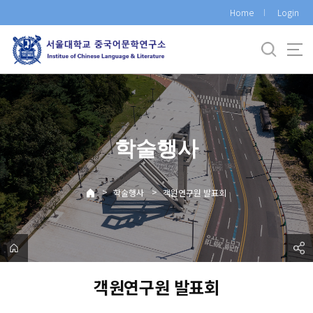
바
Home
Login
로
가
기
메
뉴
학술행사
>
>
학술행사
객원연구원 발표회
객원연구원 발표회